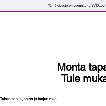
Tämä sivusto on suunniteltu
.co
Heinolan Kalamarkkinat
Monta tap
Tule muk
Tuhansien leijonien ja leojen maa