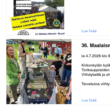
Lue lisää
36. Maalais
la 4.7.2026 klo 
Kirkonkylän kylä
Torikauppiaiden 
Viihdykettä ja o
Tervetuloa viiht
Lue lisää