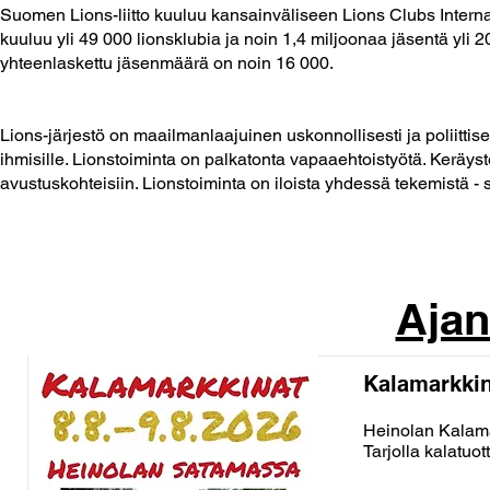
Suomen Lions-liitto kuuluu kansainväliseen Lions Clubs Internat
kuuluu yli 49 000 lionsklubia ja noin 1,4 miljoonaa jäsentä yli
yhteenlaskettu jäsenmäärä on noin 16 000.
Lions-järjestö on maailmanlaajuinen uskonnollisesti ja poliittise
ihmisille. Lionstoiminta on palkatonta vapaaehtoistyötä. Keräy
avustuskohteisiin. Lionstoiminta on iloista yhdessä tekemistä -
Ajan
Kalamarkkin
Heinolan Kalama
Tarjolla kalatuo